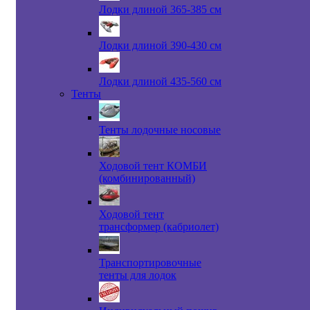
Лодки длиной 365-385 см
Лодки длиной 390-430 см
Лодки длиной 435-560 см
Тенты
Тенты лодочные носовые
Ходовой тент КОМБИ
(комбинированный)
Ходовой тент
трансформер (кабриолет)
Транспортировочные
тенты для лодок