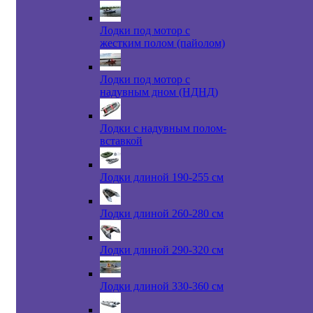
Лодки под мотор с
жестким полом (пайолом)
Лодки под мотор с
надувным дном (НДНД)
Лодки с надувным полом-
вставкой
Лодки длиной 190-255 см
Лодки длиной 260-280 см
Лодки длиной 290-320 см
Лодки длиной 330-360 см