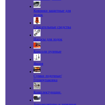
Коврики защитные для
лодок
Спасательные средства
Насосы для лодок
Консоли рулевые
Якоря
Сумки лодочные/
Гермоупаковка
Комплектующие.
Аккумуляторы и зарядные