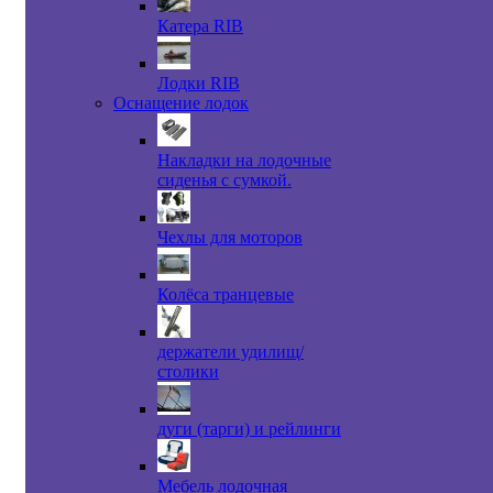
Катера RIB
Лодки RIB
Оснащение лодок
Накладки на лодочные
сиденья с сумкой.
Чехлы для моторов
Колёса транцевые
держатели удилищ/
столики
дуги (тарги) и рейлинги
Мебель лодочная