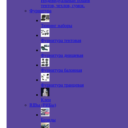
Индивидуальный пошив
тентов, чехлов, сумок.
Фурнитура
Тюнинг наборы
Фурнитура тентовая
Фурнитура днищевая
Фурнитура балонная
Фурнитура транцевая
Клеи
RIBы (РИБы)
Брэнды