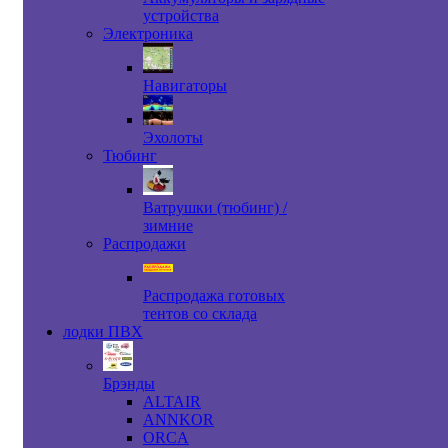
устройства
Электроника
Навигаторы
Эхолоты
Тюбинг
Ватрушки (тюбинг) /
зимние
Распродажи
Распродажа готовых
тентов со склада
лодки ПВХ
Брэнды
ALTAIR
ANNKOR
ORCA