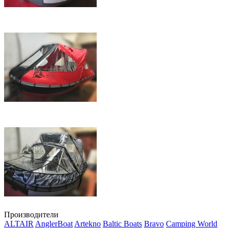
Производители
ALTAIR
AnglerBoat
Artekno
Baltic Boats
Bravo
Camping World