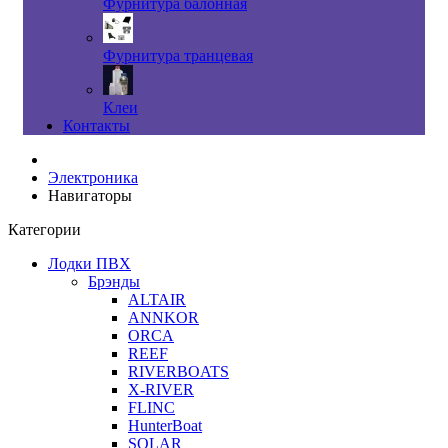
Фурнитура балонная
Фурнитура транцевая
Клеи
Контакты
Электроника
Навигаторы
Категории
Лодки ПВХ
Брэнды
ALTAIR
ANNKOR
ORCA
REEF
RIVERBOATS
X-RIVER
FLINC
HunterBoat
SOLAR