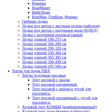
Ривьера
BoatMaster
BalticBoats
BotsMan, FortBoat, Феникс
Гребные лодки
Лодки под мотор с жестким полом (пайолом)
Лодки под мотор с надувным дном (НДНД)
Лодки с надувным полом-вставкой
Лодки длиной 190-255 см
Лодки длиной 260-280 см
Лодки длиной 290-320 см
Лодки длиной 330-360 см
Лодки длиной 365-385 см
Лодки длиной 390-430 см
Лодки длиной 435-560 см
Тенты для лодок ПВХ
Тенты лодочные носовые
Тент носовой с окном
Тент носовой прозрачный.
Тент носовой с окном и дугой для
троллинга.
Тент носовой прозрачный с дугой для
троллинга.
Ходовой тент КОМБИ (комбинированный)
Ходовой тент трансформер (кабриолет)