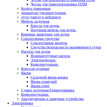
Чехлы для транспортировки ПЛМ
Колёса транцевые
держатели удилищ/столики
дуги (тарги) и рейлинги
Мебель лодочная
Кресла для лодок.
Надувная мебель для лодок.
Коврики защитные для лодок
Спасательные средства
Спасательные жилеты
Средства безопасности маломерного судна
Насосы для лодок
Ножные/ручные насосы
Электрические.
Комплектующие.
Консоли рулевые
Якоря
Складной якорь-кошка
Якорь плавучий
Якорь-гриб
Сумки лодочные/Гермоупаковка
Комплектующие.
Аккумуляторы и зарядные устройства
Электроника