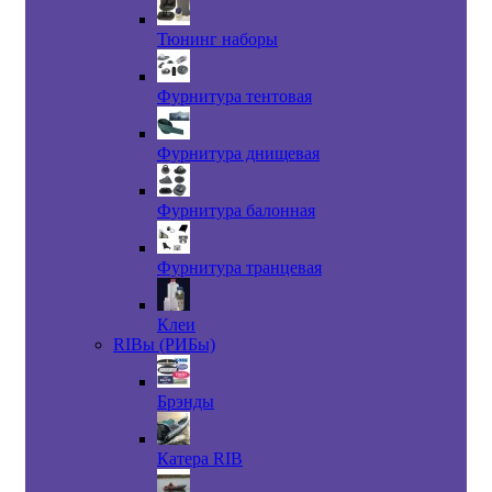
Тюнинг наборы
Фурнитура тентовая
Фурнитура днищевая
Фурнитура балонная
Фурнитура транцевая
Клеи
RIBы (РИБы)
Брэнды
Катера RIB