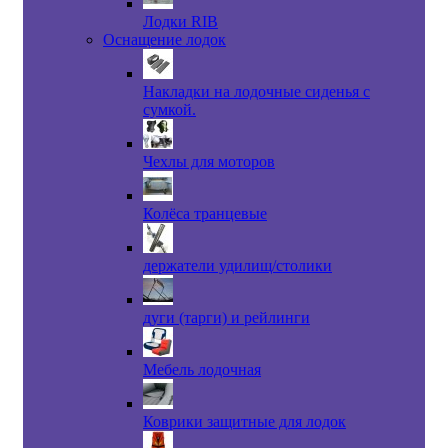
Лодки RIB
Оснащение лодок
Накладки на лодочные сиденья с
сумкой.
Чехлы для моторов
Колёса транцевые
держатели удилищ/столики
дуги (тарги) и рейлинги
Мебель лодочная
Коврики защитные для лодок