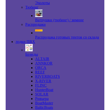
Эхолоты
Тюбинг
Ватрушки (тюбинг) / зимние
Распродажи
Распродажа готовых тентов со склада
лодки ПВХ
Брэнды
ALTAIR
ANNKOR
ORCA
REEF
RIVERBOATS
X-RIVER
FLINC
HunterBoat
SOLAR
Ривьера
BoatMaster
BalticBoats