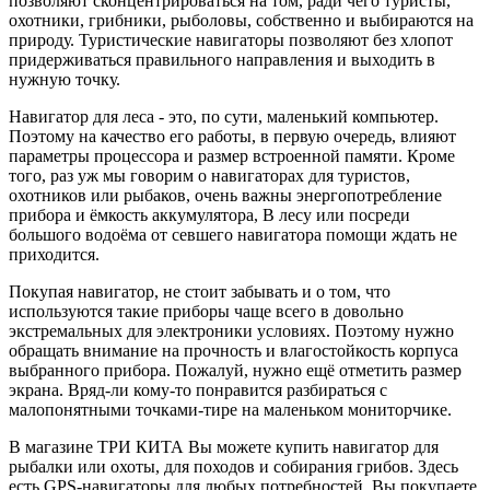
позволяют сконцентрироваться на том, ради чего туристы,
охотники, грибники, рыболовы, собственно и выбираются на
природу. Туристические навигаторы позволяют без хлопот
придерживаться правильного направления и выходить в
нужную точку.
Навигатор для леса - это, по сути, маленький компьютер.
Поэтому на качество его работы, в первую очередь, влияют
параметры процессора и размер встроенной памяти. Кроме
того, раз уж мы говорим о навигаторах для туристов,
охотников или рыбаков, очень важны энергопотребление
прибора и ёмкость аккумулятора, В лесу или посреди
большого водоёма от севшего навигатора помощи ждать не
приходится.
Покупая навигатор, не стоит забывать и о том, что
используются такие приборы чаще всего в довольно
экстремальных для электроники условиях. Поэтому нужно
обращать внимание на прочность и влагостойкость корпуса
выбранного прибора. Пожалуй, нужно ещё отметить размер
экрана. Вряд-ли кому-то понравится разбираться с
малопонятными точками-тире на маленьком мониторчике.
В магазине ТРИ КИТА Вы можете купить навигатор для
рыбалки или охоты, для походов и собирания грибов. Здесь
есть GPS-навигаторы для любых потребностей. Вы покупаете,