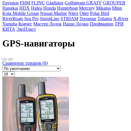
Envision
FHM
FLINC
Gladiator
Golfstream
GRAFF
GROUPER
Hangkai
HDX
Hidea
Honda
Hunterboat
Mercury
Mikatsu
Minn
Kota
Mobile Group
Nissan Marine
Nitex
Otter
Polar Bird
RiverBoats
Sea Pro
StormLine
STRIAM
Terramar
Tohatsu
X-River
Yamaha
Ковчег
Мастер Лодок
Наши Лодки
Профмарин
ТРИ
КИТА
ЭкоПласт
GPS-навигаторы
Сравнение товаров (0)