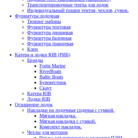
Транспортировочные тенты для лодок
Индивидуальный пошив тентов, чехлов, сумок.
Фурнитура лодочная
Тюнинг наборы
Фурнитура тентовая
Фурнитура днищевая
Фурнитура балонная
Фурнитура транцевая
Клеи
Катера и лодки RIB (РИБ)
Брэнды
Fortis Marine
RiverBoats
Baltic Boats
Буревестник
Скаут
Катера RIB
Лодки RIB
Оснащение лодок
Накладки на лодочные сиденья с сумкой.
Мягкая накладка.
Мягкая накладка с сумкой.
Комплект накладок.
Чехлы для моторов
Чехлы для переноски и хранения ПЛМ