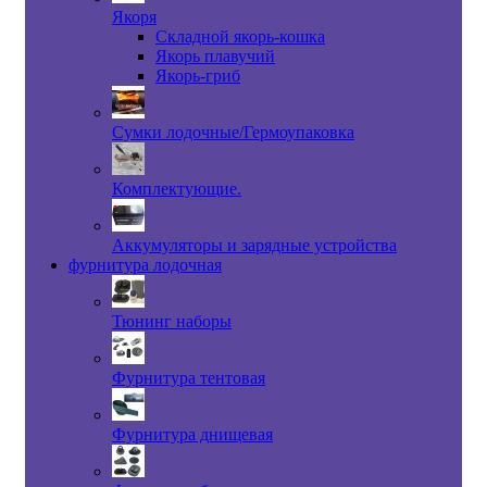
Якоря
Складной якорь-кошка
Якорь плавучий
Якорь-гриб
Сумки лодочные/Гермоупаковка
Комплектующие.
Аккумуляторы и зарядные устройства
фурнитура лодочная
Тюнинг наборы
Фурнитура тентовая
Фурнитура днищевая