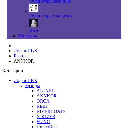
Фурнитура балонная
Фурнитура транцевая
Клеи
Контакты
Лодки ПВХ
Брэнды
ANNKOR
Категории
Лодки ПВХ
Брэнды
ALTAIR
ANNKOR
ORCA
REEF
RIVERBOATS
X-RIVER
FLINC
HunterBoat