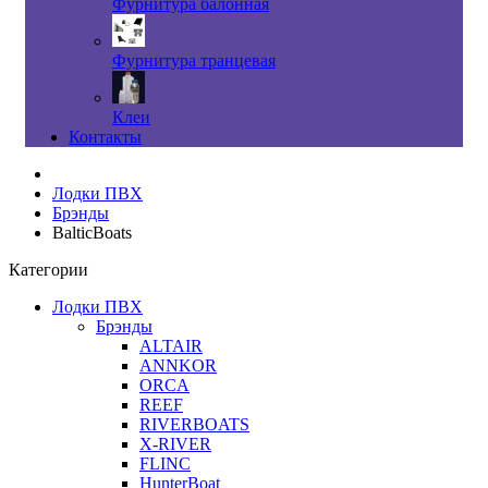
Фурнитура балонная
Фурнитура транцевая
Клеи
Контакты
Лодки ПВХ
Брэнды
BalticBoats
Категории
Лодки ПВХ
Брэнды
ALTAIR
ANNKOR
ORCA
REEF
RIVERBOATS
X-RIVER
FLINC
HunterBoat