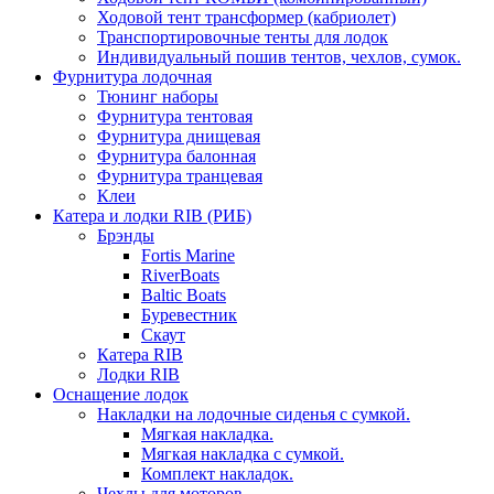
Ходовой тент трансформер (кабриолет)
Транспортировочные тенты для лодок
Индивидуальный пошив тентов, чехлов, сумок.
Фурнитура лодочная
Тюнинг наборы
Фурнитура тентовая
Фурнитура днищевая
Фурнитура балонная
Фурнитура транцевая
Клеи
Катера и лодки RIB (РИБ)
Брэнды
Fortis Marine
RiverBoats
Baltic Boats
Буревестник
Скаут
Катера RIB
Лодки RIB
Оснащение лодок
Накладки на лодочные сиденья с сумкой.
Мягкая накладка.
Мягкая накладка с сумкой.
Комплект накладок.
Чехлы для моторов