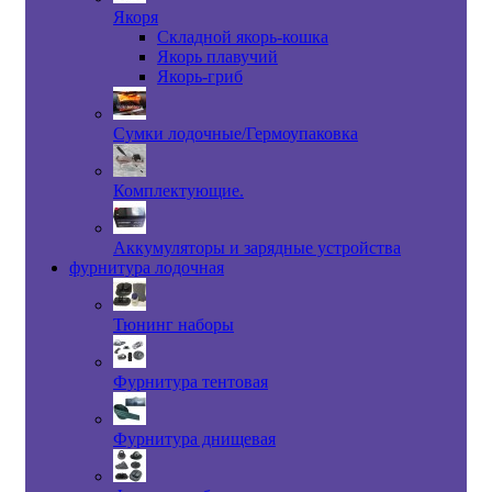
Якоря
Складной якорь-кошка
Якорь плавучий
Якорь-гриб
Сумки лодочные/Гермоупаковка
Комплектующие.
Аккумуляторы и зарядные устройства
фурнитура лодочная
Тюнинг наборы
Фурнитура тентовая
Фурнитура днищевая