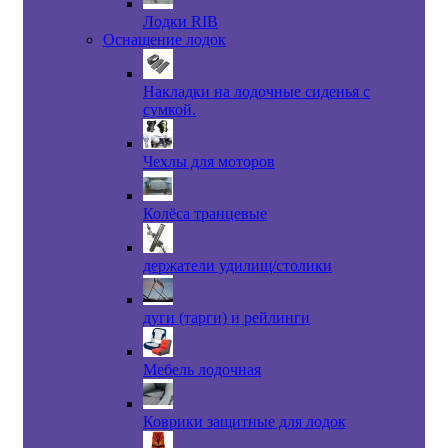
Лодки RIB
Оснащение лодок
Накладки на лодочные сиденья с
сумкой.
Чехлы для моторов
Колёса транцевые
держатели удилищ/столики
дуги (тарги) и рейлинги
Мебель лодочная
Коврики защитные для лодок