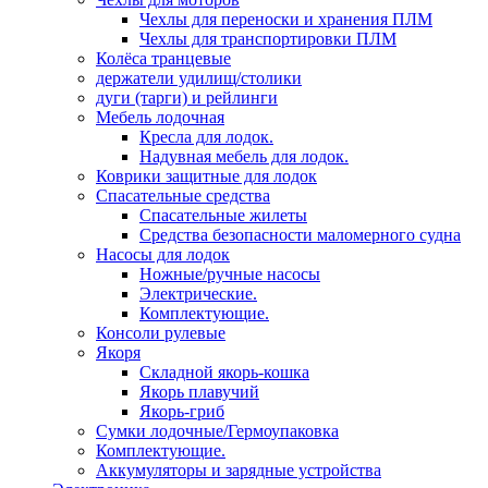
Чехлы для переноски и хранения ПЛМ
Чехлы для транспортировки ПЛМ
Колёса транцевые
держатели удилищ/столики
дуги (тарги) и рейлинги
Мебель лодочная
Кресла для лодок.
Надувная мебель для лодок.
Коврики защитные для лодок
Спасательные средства
Спасательные жилеты
Средства безопасности маломерного судна
Насосы для лодок
Ножные/ручные насосы
Электрические.
Комплектующие.
Консоли рулевые
Якоря
Складной якорь-кошка
Якорь плавучий
Якорь-гриб
Сумки лодочные/Гермоупаковка
Комплектующие.
Аккумуляторы и зарядные устройства