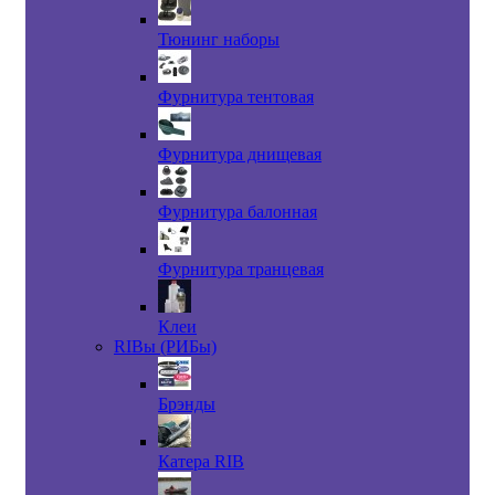
Тюнинг наборы
Фурнитура тентовая
Фурнитура днищевая
Фурнитура балонная
Фурнитура транцевая
Клеи
RIBы (РИБы)
Брэнды
Катера RIB