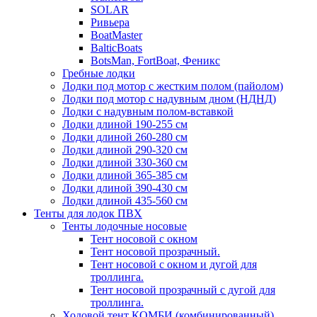
SOLAR
Ривьера
BoatMaster
BalticBoats
BotsMan, FortBoat, Феникс
Гребные лодки
Лодки под мотор с жестким полом (пайолом)
Лодки под мотор с надувным дном (НДНД)
Лодки с надувным полом-вставкой
Лодки длиной 190-255 см
Лодки длиной 260-280 см
Лодки длиной 290-320 см
Лодки длиной 330-360 см
Лодки длиной 365-385 см
Лодки длиной 390-430 см
Лодки длиной 435-560 см
Тенты для лодок ПВХ
Тенты лодочные носовые
Тент носовой с окном
Тент носовой прозрачный.
Тент носовой с окном и дугой для
троллинга.
Тент носовой прозрачный с дугой для
троллинга.
Ходовой тент КОМБИ (комбинированный)