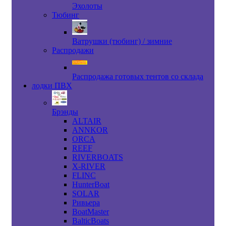
Эхолоты
Тюбинг
Ватрушки (тюбинг) / зимние
Распродажи
Распродажа готовых тентов со склада
лодки ПВХ
Брэнды
ALTAIR
ANNKOR
ORCA
REEF
RIVERBOATS
X-RIVER
FLINC
HunterBoat
SOLAR
Ривьера
BoatMaster
BalticBoats