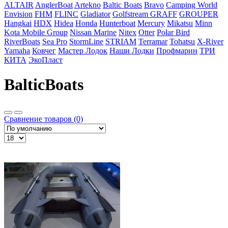
ALTAIR
AnglerBoat
Artekno
Baltic Boats
Bravo
Camping World
Envision
FHM
FLINC
Gladiator
Golfstream
GRAFF
GROUPER
Hangkai
HDX
Hidea
Honda
Hunterboat
Mercury
Mikatsu
Minn
Kota
Mobile Group
Nissan Marine
Nitex
Otter
Polar Bird
RiverBoats
Sea Pro
StormLine
STRIAM
Terramar
Tohatsu
X-River
Yamaha
Ковчег
Мастер Лодок
Наши Лодки
Профмарин
ТРИ
КИТА
ЭкоПласт
BalticBoats
Сравнение товаров (0)