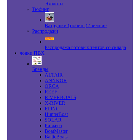
Эхолоты
Тюбинг
Ватрушки (тюбинг) / зимние
Распродажи
Распродажа готовых тентов со склада
лодки ПВХ
Брэнды
ALTAIR
ANNKOR
ORCA
REEF
RIVERBOATS
X-RIVER
FLINC
HunterBoat
SOLAR
Ривьера
BoatMaster
BalticBoats