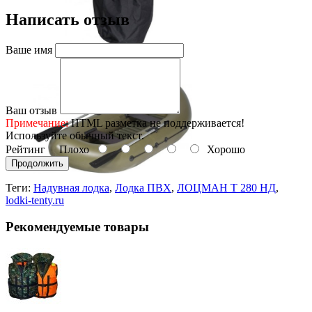
Написать отзыв
Ваше имя
Ваш отзыв
Примечание:
HTML разметка не поддерживается!
Используйте обычный текст.
Рейтинг
Плохо
Хорошо
Продолжить
Теги:
Надувная лодка
,
Лодка ПВХ
,
ЛОЦМАН Т 280 НД
,
lodki-tenty.ru
Рекомендуемые товары