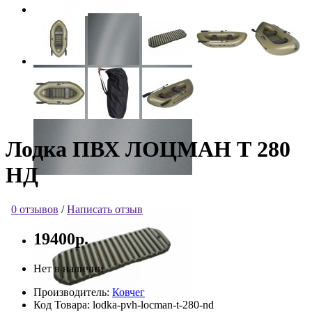
Лодка ПВХ ЛОЦМАН Т 280
НД
0 отзывов
/
Написать отзыв
19400р.
Нет в наличии
Производитель:
Ковчег
Код Товара:
lodka-pvh-locman-t-280-nd