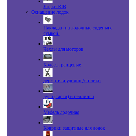
Лодки RIB
Оснащение лодок
Накладки на лодочные сиденья с
сумкой.
Чехлы для моторов
Колёса транцевые
держатели удилищ/столики
дуги (тарги) и рейлинги
Мебель лодочная
Коврики защитные для лодок