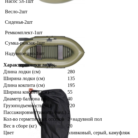
Насос 5л-1шт
Весло-2шт
Сиденья-2шт
Ремкомплект-1шт
Сумка-рюкзак-1шт
Надувное дно-1шт
Характеристики лодок
Длина лодки (см)
280
Ширина лодки (см)
135
Длина кокпита (см)
195
Ширина кокпита (см)
55
Диаметр баллона (см)
40
Грузоподъемность (кг)
220
Пассажировместимость (чел.)
2
Кол-во герметичных отсеков
2+надувной пол
Вес в сборе (кг)
20
Цвет
оливковый, серый, камуфляж