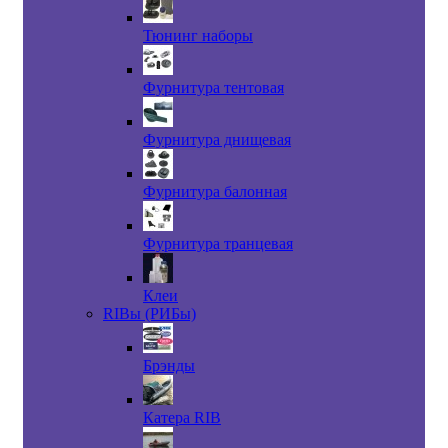
Тюнинг наборы
Фурнитура тентовая
Фурнитура днищевая
Фурнитура балонная
Фурнитура транцевая
Клеи
RIBы (РИБы)
Брэнды
Катера RIB