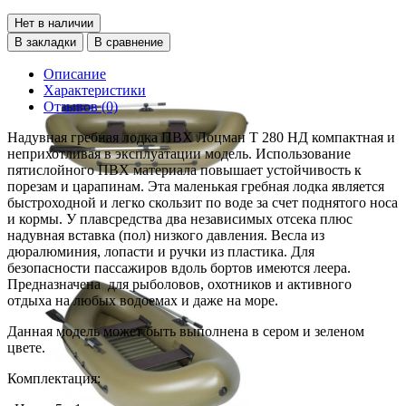
Нет в наличии
В закладки
В сравнение
Описание
Характеристики
Отзывов (0)
Надувная гребная лодка ПВХ Лоцман Т 280 НД компактная и
неприхотливая в эксплуатации модель. Использование
пятислойного ПВХ материала повышает устойчивость к
порезам и царапинам. Эта маленькая гребная лодка является
быстроходной и легко скользит по воде за счет поднятого носа
и кормы. У плавсредства два независимых отсека плюс
надувная вставка (пол) низкого давления. Весла из
дюралюминия, лопасти и ручки из пластика. Для
безопасности пассажиров вдоль бортов имеются леера.
Предназначена для рыболовов, охотников и активного
отдыха на любых водоемах и даже на море.
Данная модель может быть выполнена в сером и зеленом
цвете.
Комплектация: