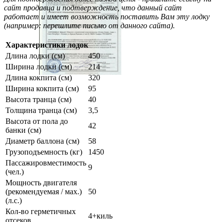
сайт продавца и подтверждение, что данный сайт
работает и имеет возможность поставить Вам эту лодку
(например: перешлите письмо от данного сайта).
Характеристики лодок
Длина лодки (см)
450
Ширина лодки (см)
214
Длина кокпита (см)
320
Ширина кокпита (см)
95
Высота транца (см)
40
Толщина транца (см)
3,5
Высота от пола до
42
банки (см)
Диаметр баллона (см)
58
Грузоподъемность (кг)
1450
Пассажировместимость
9
(чел.)
Мощность двигателя
(рекомендуемая / мах.)
50
(л.с.)
Кол-во герметичных
4+киль
отсеков