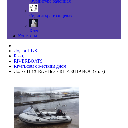
Фурнитура балонная
Фурнитура транцевая
Клеи
Контакты
Лодки ПВХ
Брэнды
RIVERBOATS
RiverBoats с жестким дном
Лодка ПВХ RiverBoats RB-450 ПАЙОЛ (киль)