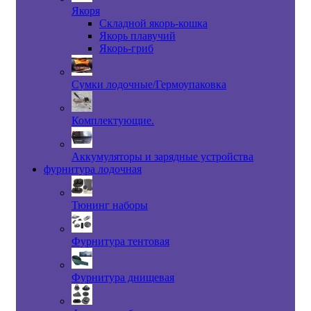
Якоря
Складной якорь-кошка
Якорь плавучий
Якорь-гриб
Сумки лодочные/Гермоупаковка
Комплектующие.
Аккумуляторы и зарядные устройства
фурнитура лодочная
Тюнинг наборы
Фурнитура тентовая
Фурнитура днищевая