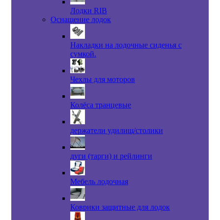
Лодки RIB
Оснащение лодок
Накладки на лодочные сиденья с
сумкой.
Чехлы для моторов
Колёса транцевые
держатели удилищ/столики
дуги (тарги) и рейлинги
Мебель лодочная
Коврики защитные для лодок