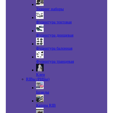
Тюнинг наборы
Фурнитура тентовая
Фурнитура днищевая
Фурнитура балонная
Фурнитура транцевая
Клеи
RIBы (РИБы)
Брэнды
Катера RIB