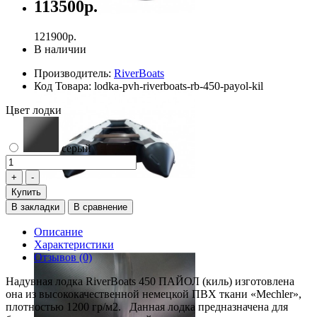
113500р.
121900р.
В наличии
Производитель:
RiverBoats
Код Товара:
lodka-pvh-riverboats-rb-450-payol-kil
Цвет лодки
серый
Купить
В закладки
В сравнение
Описание
Характеристики
Отзывов (0)
Надувная лодка RiverBoats 450 ПАЙОЛ (киль) изготовлена
она из высококачественной немецкой ПВХ ткани «Mechler»,
плотностью 1200 гр/м2. Данная лодка предназначена для