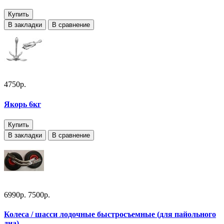
Купить
В закладки
В сравнение
4750р.
Якорь 6кг
Купить
В закладки
В сравнение
6990р.
7500р.
Колеса / шасси лодочные быстросъемные (для пайольного
дна)