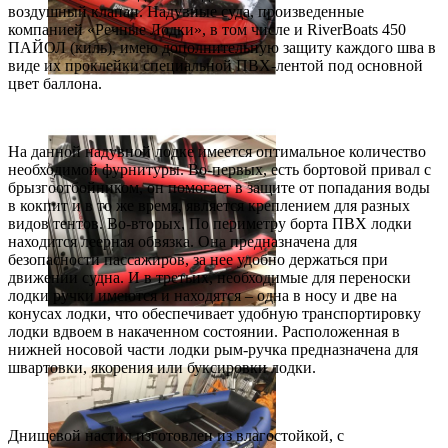
воздушный клапан. Надувные суда, произведенные
компанией «Речные Лодки», в том числе и RiverBoats 450
ПАЙОЛ (киль), имею дополнительную защиту каждого шва в
виде их проклейки специальной ПВХ-лентой под основной
цвет баллона.
На данной надувной лодке имеется оптимальное количество
необходимой фурнитуры. Во-первых, есть бортовой привал с
брызгоотбойником, он помогает в защите от попадания воды
в кокпит и в то же время, является креплением для разных
видов тентов. Во-вторых, По периметру борта ПВХ лодки
находится леерная обвязка. Она предназначена для
безопасности пассажиров, за нее удобно держаться при
движении судна. И в третьих, необходимые для переноски
лодки ручки имеются и находятся – одна в носу и две на
конусах лодки, что обеспечивает удобную транспортировку
лодки вдвоем в накаченном состоянии. Расположенная в
нижней носовой части лодки рым-ручка предназначена для
швартовки, якорения или буксировки лодки.
Днищевой настил изготовлен из влагостойкой, с