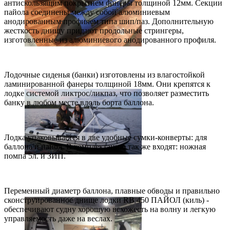
антискользящим покрытием фанеры толщиной 12мм. Секции
пайола соединены между собой алюминиевым
анодированным профилем типа шип/паз. Дополнительную
жесткость днищу придают продольные стрингеры,
изготовленные из алюминиевого анодированного профиля.
Лодочные сиденья (банки) изготовлены из влагостойкой
ламинированной фанеры толщиной 18мм. Они крепятся к
лодке системой ликтрос/ликпаз, что позволяет разместить
банку в любом месте вдоль борта баллона.
Лодка упаковывается в две удобные сумки-конверты: для
баллона и пайол. В комплектацию так же входят: ножная
помпа 5л. и ЗИП.
Переменный диаметр баллона, плавные обводы и правильно
сконструированное днище лодки RB 450 ПАЙОЛ (киль) -
обеспечивают судну хорошую всхожесть на волну и легкую
управляемость даже на веслах.