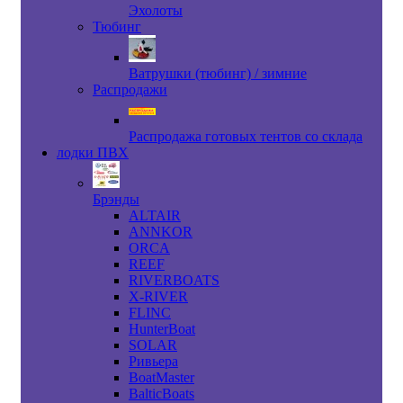
Эхолоты
Тюбинг
Ватрушки (тюбинг) / зимние
Распродажи
Распродажа готовых тентов со склада
лодки ПВХ
Брэнды
ALTAIR
ANNKOR
ORCA
REEF
RIVERBOATS
X-RIVER
FLINC
HunterBoat
SOLAR
Ривьера
BoatMaster
BalticBoats