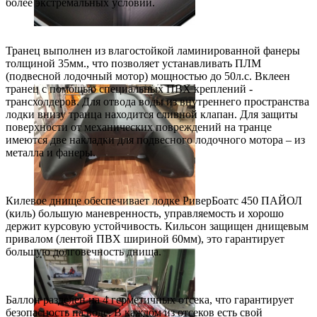
более экстремальных условий.
Транец выполнен из влагостойкой ламинированной фанеры
толщиной 35мм., что позволяет устанавливать ПЛМ
(подвесной лодочный мотор) мощностью до 50л.с. Вклеен
транец с помощью специальных ПВХ креплений -
трансхолдеров. Для отвода воды из внутреннего пространства
лодки внизу транца находится сливной клапан. Для защиты
поверхности от механических повреждений на транце
имеются две накладки для подвесного лодочного мотора – из
металла и фанеры.
Килевое днище обеспечивает лодке РиверБоатс 450 ПАЙОЛ
(киль) большую маневренность, управляемость и хорошо
держит курсовую устойчивость. Кильсон защищен днищевым
привалом (лентой ПВХ шириной 60мм), это гарантирует
большую долговечность днища.
Баллон разделен на 4 герметичных отсека, что гарантирует
безопасность на воде. В каждом из отсеков есть свой