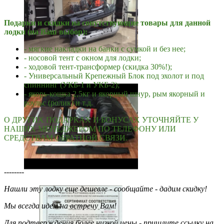
Подарки и скидки на сопутствующие товары для данной
лодки (на Ваш выбор):
- мягкие накладки на банки с сумкой и без нее;
- носовой тент с окном для лодки;
- ходовой тент-трансформер (скидка 30%!);
- Универсальный Крепежный Блок под эхолот и под
спиннинг (УКБ-1 и УКБ-2);
- якорь-кошка 2,5кг и якорный шнур, рым якорный и
роульс (ролик) и т.д.
О ДРУГИХ ПОДАРКАХ И БОНУСАХ УТОЧНЯЙТЕ У
НАШИХ МЕНЕДЖЕРОМ ПО ТЕЛЕФОНУ ИЛИ
СРЕДСТВАМ ОБРАТНОЙ СВЯЗИ.
--------
Нашли эту лодку еще дешевле - сообщайте - дадим скидку!
Мы всегда идем на встречу Вам!
Для подтверждения более низкой цены - пришлите ссылку на