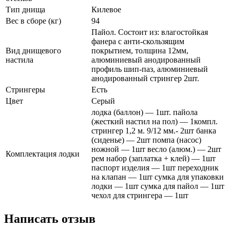
Тип днища
Килевое
Вес в сборе (кг)
94
Пайол. Состоит из: влагостойкая
фанера с анти-скользящим
Вид днищевого
покрытием, толщина 12мм,
настила
алюминиевый анодированный
профиль шип-паз, алюминиевый
анодированный стрингер 2шт.
Стрингеры
Есть
Цвет
Серый
лодка (баллон) — 1шт. пайола
(жесткий настил на пол) — 1компл.
стрингер 1,2 м. 9/12 мм.- 2шт банка
(сиденье) — 2шт помпа (насос)
ножной — 1шт весло (алюм.) — 2шт
Комплектация лодки
рем набор (заплатка + клей) — 1шт
паспорт изделия — 1шт переходник
на клапан — 1шт сумка для упаковки
лодки — 1шт сумка для пайол — 1шт
чехол для стрингера — 1шт
Написать отзыв