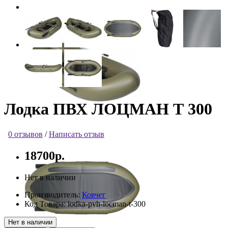
Лодка ПВХ ЛОЦМАН Т 300
0 отзывов
/
Написать отзыв
18700р.
Нет в наличии
Производитель:
Ковчег
Код Товара:
lodka-pvh-locman-t-300
Нет в наличии