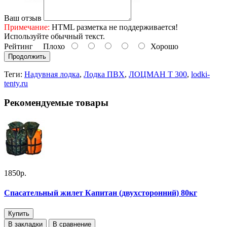
Ваш отзыв
Примечание:
HTML разметка не поддерживается!
Используйте обычный текст.
Рейтинг
Плохо
Хорошо
Продолжить
Теги:
Надувная лодка
,
Лодка ПВХ
,
ЛОЦМАН Т 300
,
lodki-
tenty.ru
Рекомендуемые товары
1850р.
Спасательный жилет Капитан (двухсторонний) 80кг
Купить
В закладки
В сравнение