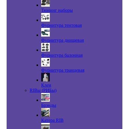
Тюнинг наборы
Фурнитура тентовая
Фурнитура днищевая
Фурнитура балонная
Фурнитура транцевая
Клеи
RIBы (РИБы)
Брэнды
Катера RIB