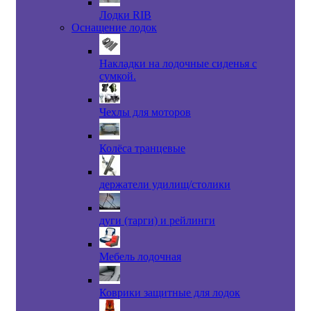
Лодки RIB
Оснащение лодок
Накладки на лодочные сиденья с
сумкой.
Чехлы для моторов
Колёса транцевые
держатели удилищ/столики
дуги (тарги) и рейлинги
Мебель лодочная
Коврики защитные для лодок