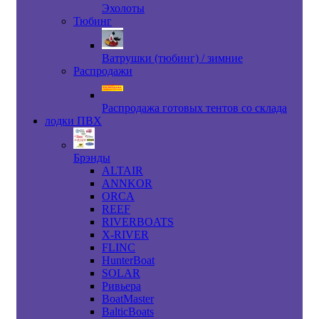
Эхолоты
Тюбинг
Ватрушки (тюбинг) / зимние
Распродажи
Распродажа готовых тентов со склада
лодки ПВХ
Брэнды
ALTAIR
ANNKOR
ORCA
REEF
RIVERBOATS
X-RIVER
FLINC
HunterBoat
SOLAR
Ривьера
BoatMaster
BalticBoats