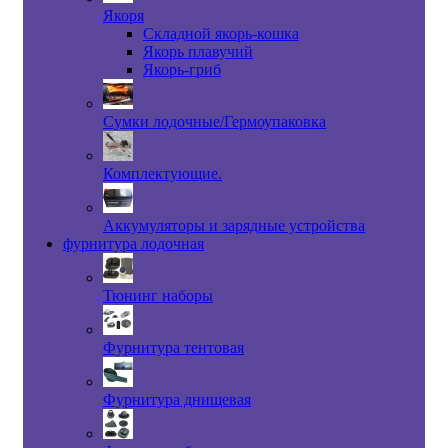
Якоря
Складной якорь-кошка
Якорь плавучий
Якорь-гриб
Сумки лодочные/Гермоупаковка
Комплектующие.
Аккумуляторы и зарядные устройства
фурнитура лодочная
Тюнинг наборы
Фурнитура тентовая
Фурнитура днищевая