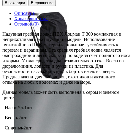
В закладки
В сравнение
Описание
Характеристики
Отзывов (0)
Надувная гребная лодка ПВХ Лоцман Т 300 компактная и
неприхотливая в эксплуатации модель. Использование
пятислойного ПВХ материала повышает устойчивость к
порезам и царапинам. Эта средняя гребная лодка является
быстроходной и легко скользит по воде за счет поднятого носа
и кормы. У плавсредства два независимых отсека. Весла из
дюралюминия, лопасти и ручки из пластика. Для
безопасности пассажиров вдоль бортов имеются леера.
Предназначена для рыболовов, охотников и активного
отдыха на любых водоемах и даже на море.
Данная модель может быть выполнена в сером и зеленом
цвете.
Насос 5л-1шт
Весло-2шт
Сиденья-2шт