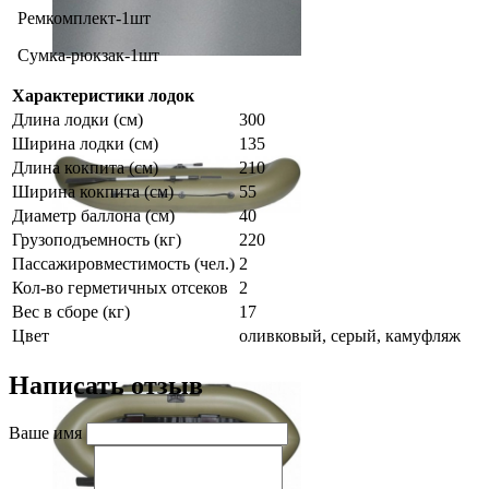
Ремкомплект-1шт
Сумка-рюкзак-1шт
Характеристики лодок
Длина лодки (см)
300
Ширина лодки (см)
135
Длина кокпита (см)
210
Ширина кокпита (см)
55
Диаметр баллона (см)
40
Грузоподъемность (кг)
220
Пассажировместимость (чел.)
2
Кол-во герметичных отсеков
2
Вес в сборе (кг)
17
Цвет
оливковый, серый, камуфляж
Написать отзыв
Ваше имя